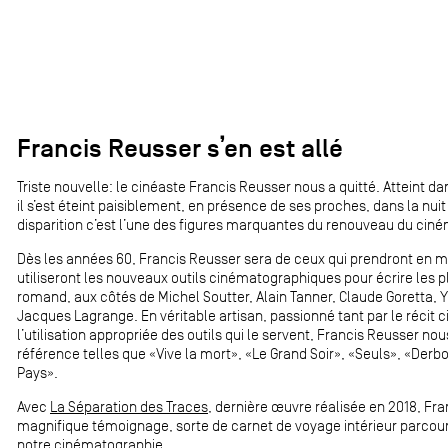
Francis Reusser s’en est allé
Triste nouvelle: le cinéaste Francis Reusser nous a quitté. Atteint d
il s’est éteint paisiblement, en présence de ses proches, dans la nuit
disparition c’est l’une des figures marquantes du renouveau du ciném
Dès les années 60, Francis Reusser sera de ceux qui prendront en mai
utiliseront les nouveaux outils cinématographiques pour écrire les 
romand, aux côtés de Michel Soutter, Alain Tanner, Claude Goretta, 
Jacques Lagrange. En véritable artisan, passionné tant par le récit
l’utilisation appropriée des outils qui le servent, Francis Reusser n
référence telles que «Vive la mort», «Le Grand Soir», «Seuls», «Derb
Pays».
Avec
La Séparation des Traces
, dernière œuvre réalisée en 2018, Fra
magnifique témoignage, sorte de carnet de voyage intérieur parcour
notre cinématographie.