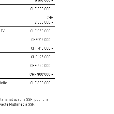
5'910'000.-
CHF 900'000.-
CHF
2'560'000.-
 TV
CHF 950'000.-
CHF 715'000.-
CHF 410'000.-
CHF 125'000.-
CHF 250'000.-
CHF 300'000.-
ielle
CHF 300'000.-
tenariat avec la SSR, pour une
 Pacte Multimédia SSR.