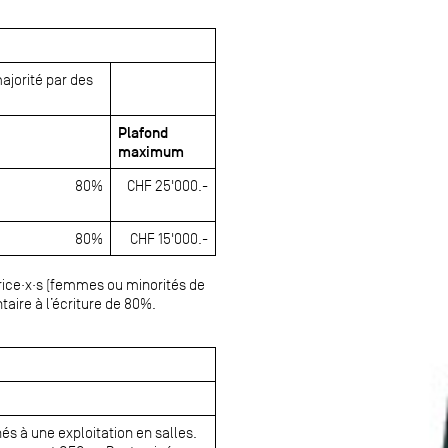
majorité par des
Plafond
maximum
80%
CHF 25'000.-
80%
CHF 15'000.-
rice·x·s (femmes ou minorités de
aire à l’écriture de 80%.
inés à une exploitation en salles.