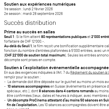
Soutien aux expériences numériques
1re session : lundi 2 février 2026
​2e session : mardi 28 septembre 2026
Succès distribution
Prime au succès en salles
Seuil 1
80 représentations publiques
2'000 entr
: Si le film atteint
et
forfaitaire de CHF 12'000.-.
Au-delà du Seuil 1
, le film reçoit une bonification supplémentaire ca
fonction du nombre d’entrées plafonnées à 5'000 entrées, avec un
CHF 22'000 de soutien total maximum
(
). Seules les entrées annon
décompte sont prises en compte.
Soutien à l’exploitation événementielle accompagnée
En sus des exigences indiquées à l’Art. 7 du
Règlement du soutien à la
remplir pour le soutien :
La demande doit être déposée sur le guichet au moins un mois avan
10 séances accompagnées
en Suisse (événements en présence de 
8 séances dans 4 cantons romands
spéciaux, etc.), dont
au moins. 
être confirmées (lieux, dates et heures à indiquer, avec membres d
Un décompte ProCinema attestant d’au moins 50 séances en Suis
fin de l’exploitation.
Les 10 séances accompagnées doivent être a