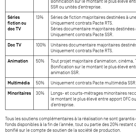
Bonification sur le montant le plus élevé e
SSR ou unités d’entreprise.
Séries
13%
Séries de fiction majoritaires destinées à une
fiction ou
Uniquement contrats Pacte RTS.
doc TV
Séries documentaire majoritaires destinées à 
Uniquement contrats Pacte SSR.
Doc TV
100%
Unitaires documentaire majoritaires destinés 
Uniquement contrats Pacte RTS.
Animation
50%
Tout projet majoritaire d’animation, cinéma, T
Bonification sur le montant le plus élevé en
animation SSR.
Multimédia
50%
Uniquement contrats Pacte multimédia SSR
Minoritaires
30%
Longs- et courts-métrages minoritaires reco
le montant le plus élevé entre apport OFC o
d’entreprise.
Tous les soutiens complémentaires à la réalisation ne sont garanti
fonds disponibles à la fin de l’année, tout ou partie des 20% restan
bonifié sur le compte de soutien de la société de production.