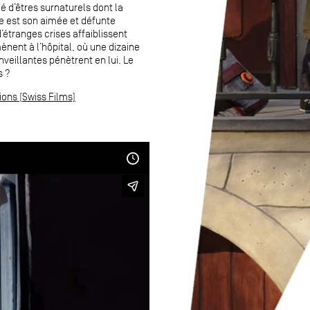
é d’êtres surnaturels dont la
le est son aimée et défunte
d’étranges crises affaiblissent
mènent à l’hôpital, où une dizaine
eillantes pénètrent en lui. Le
s ?
ions (Swiss Films)