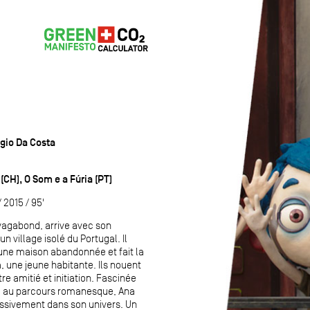
gio Da Costa
(CH), O Som e a Fúria (PT)
2015 / 95'
 vagabond, arrive avec son
n village isolé du Portugal. Il
 une maison abandonnée et fait la
, une jeune habitante. Ils nouent
re amitié et initiation. Fascinée
 au parcours romanesque, Ana
ssivement dans son univers. Un