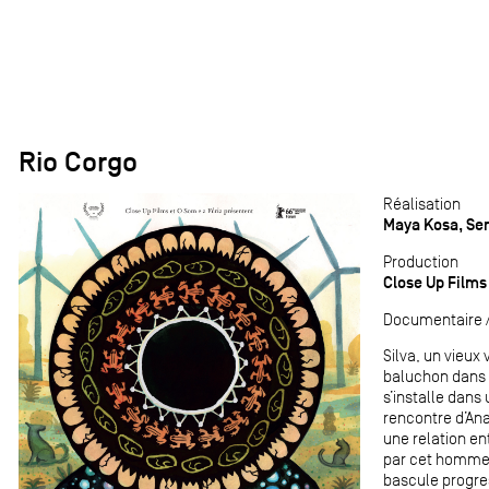
Rio Corgo
Réalisation
Maya Kosa, Ser
Production
Close Up Films 
Documentaire / 
Silva, un vieux
baluchon dans u
s’installe dans
rencontre d’Ana
une relation ent
par cet homme
bascule progre