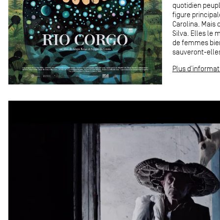
quotidien peupl
figure principa
Carolina. Mais 
Silva. Elles le 
de femmes bienv
sauveront-elle
Plus d’informat