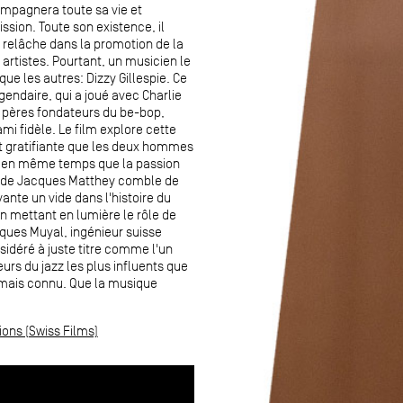
mpagnera toute sa vie et
ssion. Toute son existence, il
s relâche dans la promotion de la
artistes. Pourtant, un musicien le
ue les autres: Dizzy Gillespie. Ce
gendaire, qui a joué avec Charlie
s pères fondateurs du be-bop,
mi fidèle. Le film explore cette
et gratifiante que les deux hommes
 en même temps que la passion
lm de Jacques Matthey comble de
nte un vide dans l'histoire du
n mettant en lumière le rôle de
ques Muyal, ingénieur suisse
sidéré à juste titre comme l'un
rs du jazz les plus influents que
amais connu. Que la musique
ions (Swiss Films)