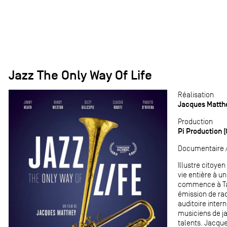
Jazz The Only Way Of Life
Réalisation
Jacques Matth
Production
Pi Production (
Documentaire / 
Illustre citoye
vie entière à u
commence à Tan
émission de rad
auditoire inter
musiciens de ja
talents. Jacque