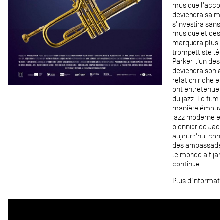
musique l'acco
deviendra sa mi
s'investira san
musique et des 
marquera plus q
trompettiste lé
Parker, l'un de
deviendra son a
relation riche 
ont entretenue
du jazz. Le fi
manière émouva
jazz moderne e
pionnier de Jac
aujourd'hui con
des ambassadeu
le monde ait j
continue.
Plus d’informat