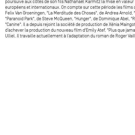
poursuive aux côtés de son fils Nathanaël Karmitz la mise en valeur 
européens et internationaux. On compte sur cette période les films 
Felix Van Groeningen, "La Merditude des Choses", de Andrea Arnold, "
"Paranoid Park", de Steve McQueen, "Hunger", de Dominique Abel, "
"Canine". Il a depuis rejoint la société de production de Xénia Maingo
d’achever la production du nouveau film d'Emily Atef, "Plus que jama
Ulliel. Il travaille actuellement à l’adaptation du roman de Roger Vai