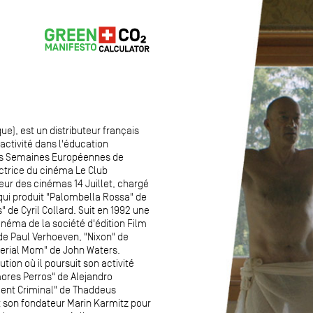
ue), est un distributeur français
activité dans l'éducation
t Les Semaines Européennes de
ectrice du cinéma Le Club
eur des cinémas 14 Juillet, chargé
qui produit "Palombella Rossa" de
 de Cyril Collard. Suit en 1992 une
éma de la société d'édition Film
 de Paul Verhoeven, "Nixon" de
"Serial Mom" de John Waters.
tion où il poursuit son activité
mores Perros" de Alejandro
cent Criminal" de Thaddeus
et son fondateur Marin Karmitz pour