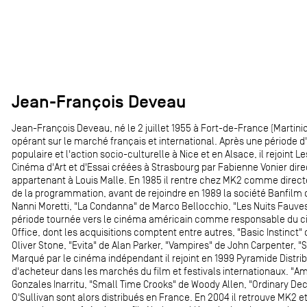
Jean-François Deveau
Jean-François Deveau, né le 2 juillet 1955 à Fort-de-France (Martiniq
opérant sur le marché français et international. Après une période d'
populaire et l'action socio-culturelle à Nice et en Alsace, il rejoin
Cinéma d'Art et d'Essai créées à Strasbourg par Fabienne Vonier dir
appartenant à Louis Malle. En 1985 il rentre chez MK2 comme direct
de la programmation, avant de rejoindre en 1989 la société Banfilm 
Nanni Moretti, "La Condanna" de Marco Bellocchio, "Les Nuits Fauves"
période tournée vers le cinéma américain comme responsable du cin
Office, dont les acquisitions comptent entre autres, "Basic Instinct"
Oliver Stone, "Evita" de Alan Parker, "Vampires" de John Carpenter, 
Marqué par le cinéma indépendant il rejoint en 1999 Pyramide Distribu
d'acheteur dans les marchés du film et festivals internationaux. "A
Gonzales Inarritu, "Small Time Crooks" de Woody Allen, "Ordinary De
O'Sullivan sont alors distribués en France. En 2004 il retrouve MK2 