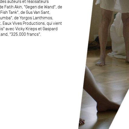
des auteurs et réalisateurs
de Fatih Akin, "Gegen die Wand", de
Fish Tank", de Gus Van Sant,
Rumba", de Yorgos Lanthimos,
t, Eaux Vives Productions, qui vient
is" avec Vicky Krieps et Gaspard
lland, "325.000 francs".