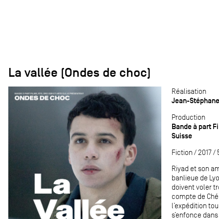
La vallée (Ondes de choc)
Réalisation
Jean-Stéphane
Production
Bande à part Fi
Suisse
Fiction / 2017 / 
Riyad et son ami
banlieue de Lyon
doivent voler t
compte de Chéri
l’expédition to
s’enfonce dans