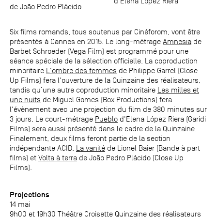
d'Elena López Riera
de João Pedro Plácido
Six films romands, tous soutenus par Cinéforom, vont être
présentés à Cannes en 2015. Le long-métrage
Amnesia
de
Barbet Schroeder (Vega Film) est programmé pour une
séance spéciale de la sélection officielle. La coproduction
minoritaire
L'ombre des femmes
de Philippe Garrel (Close
Up Films) fera l'ouverture de la Quinzaine des réalisateurs,
tandis qu’une autre coproduction minoritaire
Les milles et
une nuits
de Miguel Gomes (Box Productions) fera
l'évènement avec une projection du film de 380 minutes sur
3 jours. Le court-métrage
Pueblo
d'Elena López Riera (Garidi
Films) sera aussi présenté dans le cadre de la Quinzaine.
Finalement, deux films feront partie de la section
indépendante ACID:
La vanité
de Lionel Baier (Bande à part
films) et
Volta à terra
de João Pedro Plácido (Close Up
Films).
Projections
14 mai
9h00 et 19h30 Théâtre Croisette Quinzaine des réalisateurs