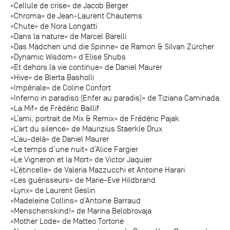
«Cellule de crise» de Jacob Berger
«Chroma» de Jean-Laurent Chautems
«Chute» de Nora Longatti
«Dans la nature» de Marcel Barelli
«Das Mädchen und die Spinne» de Ramon & Silvan Zürcher
«Dynamic Wisdom» d’Elise Shubs
«Et dehors la vie continue» de Daniel Maurer
«Hive» de Blerta Basholli
«Impériale» de Coline Confort
«Inferno in paradiso (Enfer au paradis)» de Tiziana Caminada
«La Mif» de Frédéric Baillif
«L’ami, portrait de Mix & Remix» de Frédéric Pajak
«L’art du silence» de Maurizius Staerkle Drux
«L’au-delà» de Daniel Maurer
«Le temps d’une nuit» d’Alice Fargier
«Le Vigneron et la Mort» de Victor Jaquier
«L’étincelle» de Valeria Mazzucchi et Antoine Harari
«Les guérisseurs» de Marie-Eve Hildbrand
«Lynx» de Laurent Geslin
«Madeleine Collins» d’Antoine Barraud
«Menschenskind!» de Marina Belobrovaja
«Mother Lode» de Matteo Tortone