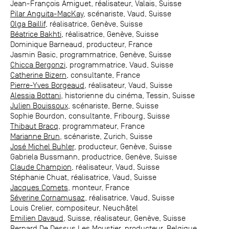
Jean-François Amiguet, réalisateur, Valais, Suisse
Pilar Anguita-MacKay
, scénariste, Vaud, Suisse
Olga Baillif
, réalisatrice, Genève, Suisse
Béatrice Bakhti
, réalisatrice, Genève, Suisse
Dominique Barneaud, producteur, France
Jasmin Basic, programmatrice, Genève, Suisse
Chicca Bergonzi
, programmatrice, Vaud, Suisse
Catherine Bizern
, consultante, France
Pierre-Yves Borgeaud
, réalisateur, Vaud, Suisse
Alessia Bottani
, historienne du cinéma, Tessin, Suisse
Julien Bouissoux
, scénariste, Berne, Suisse
Sophie Bourdon, consultante, Fribourg, Suisse
Thibaut Bracq
, programmateur, France
Marianne Brun
, scénariste, Zurich, Suisse
José Michel Buhler
, producteur, Genève, Suisse
Gabriela Bussmann, productrice, Genève, Suisse
Claude Champion
, réalisateur, Vaud, Suisse
Stéphanie Chuat, réalisatrice, Vaud, Suisse
Jacques Comets
, monteur, France
Séverine Cornamusaz
, réalisatrice, Vaud, Suisse
Louis Crelier, compositeur, Neuchâtel
Emilien Davaud
, Suisse, réalisateur, Genève, Suisse
Bernard De Dessus Les Moustier
, producteur, Belgique