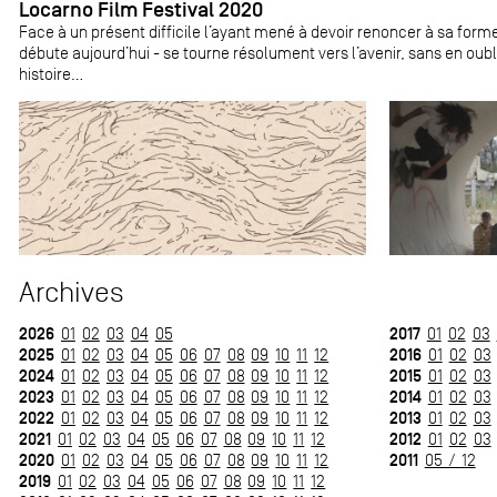
Locarno Film Festival 2020
Face à un présent difficile l’ayant mené à devoir renoncer à sa forme
débute aujourd’hui - se tourne résolument vers l’avenir, sans en oubl
histoire...
Archives
2026
2017
01
02
03
04
05
01
02
03
2025
2016
01
02
03
04
05
06
07
08
09
10
11
12
01
02
03
2024
2015
01
02
03
04
05
06
07
08
09
10
11
12
01
02
03
2023
2014
01
02
03
04
05
06
07
08
09
10
11
12
01
02
03
2022
2013
01
02
03
04
05
06
07
08
09
10
11
12
01
02
03
2021
2012
01
02
03
04
05
06
07
08
09
10
11
12
01
02
03
2020
2011
01
02
03
04
05
06
07
08
09
10
11
12
05 / 12
2019
01
02
03
04
05
06
07
08
09
10
11
12