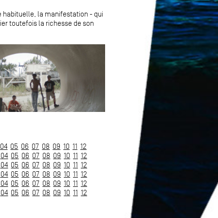
 habituelle, la manifestation - qui
ier toutefois la richesse de son
04
05
06
07
08
09
10
11
12
04
05
06
07
08
09
10
11
12
04
05
06
07
08
09
10
11
12
04
05
06
07
08
09
10
11
12
04
05
06
07
08
09
10
11
12
04
05
06
07
08
09
10
11
12