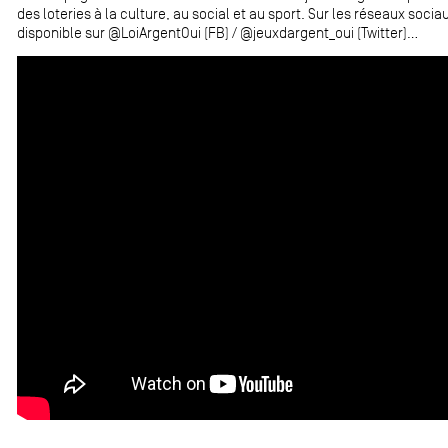
des loteries à la culture, au social et au sport. Sur les réseaux soc
disponible sur @LoiArgentOui (FB) / @jeuxdargent_oui (Twitter)...