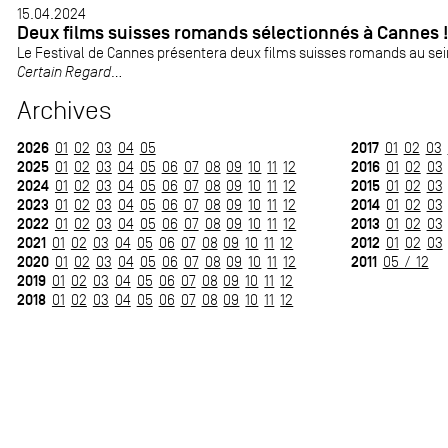
15.04.2024
Deux films suisses romands sélectionnés à Cannes 
Le Festival de Cannes présentera deux films suisses romands au sei
Certain Regard
...
Archives
2026
2017
01
02
03
04
05
01
02
03
2025
2016
01
02
03
04
05
06
07
08
09
10
11
12
01
02
03
2024
2015
01
02
03
04
05
06
07
08
09
10
11
12
01
02
03
2023
2014
01
02
03
04
05
06
07
08
09
10
11
12
01
02
03
2022
2013
01
02
03
04
05
06
07
08
09
10
11
12
01
02
03
2021
2012
01
02
03
04
05
06
07
08
09
10
11
12
01
02
03
2020
2011
01
02
03
04
05
06
07
08
09
10
11
12
05 / 12
2019
01
02
03
04
05
06
07
08
09
10
11
12
2018
01
02
03
04
05
06
07
08
09
10
11
12