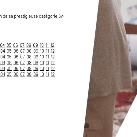
!
n de sa prestigieuse catégorie
Un
04
05
06
07
08
09
10
11
12
04
05
06
07
08
09
10
11
12
04
05
06
07
08
09
10
11
12
04
05
06
07
08
09
10
11
12
04
05
06
07
08
09
10
11
12
04
05
06
07
08
09
10
11
12