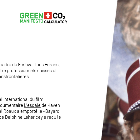
cadre du Festival Tous Ecrans,
entre professionnels suisses et
ansfrontalières.
l international du film
documentaire
L'escale
de Kaveh
l Roaux a emporté le «Bayard
de Delphine Lehericey a reçu le