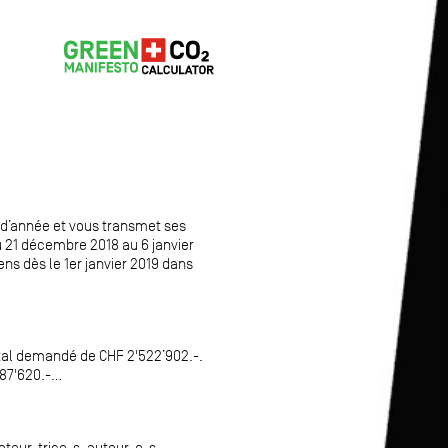
n d’année et vous transmet ses
 21 décembre 2018 au 6 janvier
ns dès le 1er janvier 2019 dans
otal demandé de CHF 2'522’902.-.
7'620.-...
sateur-trice-s, auteur-e-s,