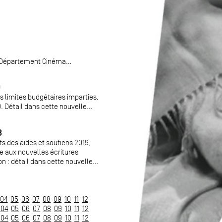
 Département Cinéma...
9
s limites budgétaires imparties,
Détail dans cette nouvelle...
8
s des aides et soutiens 2019,
 aux nouvelles écritures
: détail dans cette nouvelle...
04
05
06
07
08
09
10
11
12
04
05
06
07
08
09
10
11
12
04
05
06
07
08
09
10
11
12