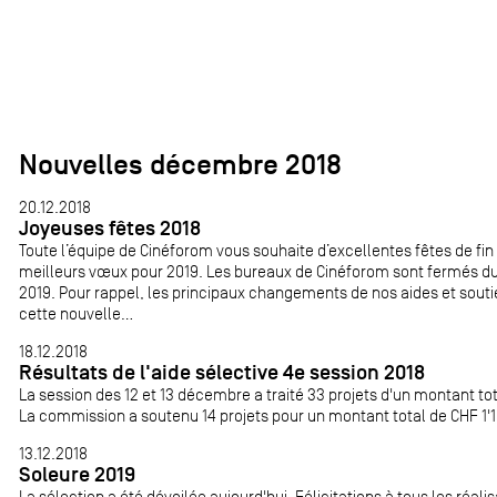
Nouvelles décembre 2018
20.12.2018
Joyeuses fêtes 2018
Toute l’équipe de Cinéforom vous souhaite d’excellentes fêtes de fi
meilleurs vœux pour 2019. Les bureaux de Cinéforom sont fermés du
2019. Pour rappel, les principaux changements de nos aides et soutie
cette nouvelle...
18.12.2018
Résultats de l'aide sélective 4e session 2018
La session des 12 et 13 décembre a traité 33 projets d'un montant t
La commission a soutenu 14 projets pour un montant total de CHF 1'18
13.12.2018
Soleure 2019
La sélection a été dévoilée aujourd'hui. Félicitations à tous les réali