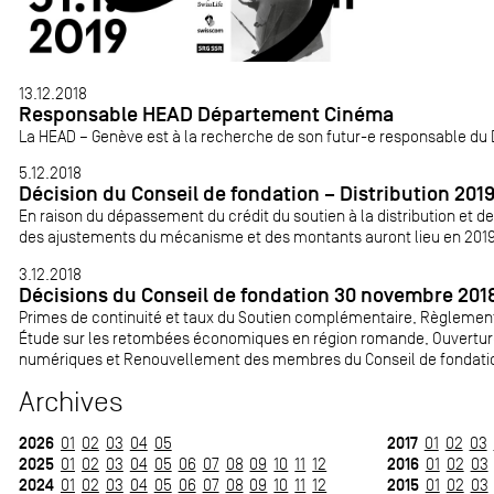
13.12.2018
Responsable HEAD Département Cinéma
La HEAD – Genève est à la recherche de son futur-e responsable du
5.12.2018
Décision du Conseil de fondation – Distribution 201
En raison du dépassement du crédit du soutien à la distribution et de
des ajustements du mécanisme et des montants auront lieu en 2019. 
3.12.2018
Décisions du Conseil de fondation 30 novembre 201
Primes de continuité et taux du Soutien complémentaire, Règlement
Étude sur les retombées économiques en région romande, Ouverture
numériques et Renouvellement des membres du Conseil de fondation 
Archives
2026
2017
01
02
03
04
05
01
02
03
2025
2016
01
02
03
04
05
06
07
08
09
10
11
12
01
02
03
2024
2015
01
02
03
04
05
06
07
08
09
10
11
12
01
02
03