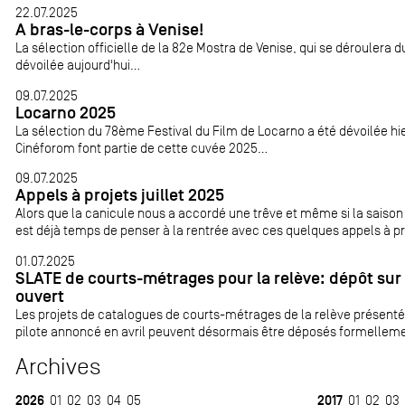
22.07.2025
A bras-le-corps à Venise!
La sélection officielle de la 82e Mostra de Venise, qui se déroulera 
dévoilée aujourd'hui...
09.07.2025
Locarno 2025
La sélection du 78ème Festival du Film de Locarno a été dévoilée hie
Cinéforom font partie de cette cuvée 2025...
09.07.2025
Appels à projets juillet 2025
Alors que la canicule nous a accordé une trêve et même si la saison
est déjà temps de penser à la rentrée avec ces quelques appels à pro
01.07.2025
SLATE de courts-métrages pour la relève: dépôt sur 
ouvert
Les projets de catalogues de courts-métrages de la relève présent
pilote annoncé en avril peuvent désormais être déposés formellement
Archives
2026
2017
01
02
03
04
05
01
02
03