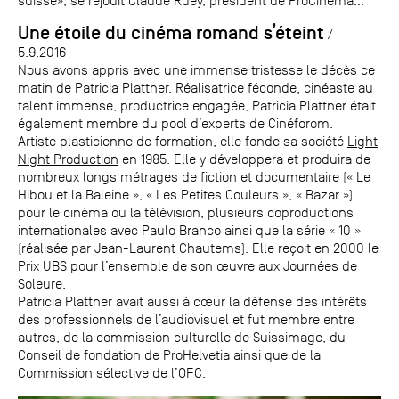
suisse», se réjouit Claude Ruey, président de ProCinema...
Une étoile du cinéma romand s’éteint
/
5.9.2016
Nous avons appris avec une immense tristesse le décès ce
matin de Patricia Plattner. Réalisatrice féconde, cinéaste au
talent immense, productrice engagée, Patricia Plattner était
également membre du pool d’experts de Cinéforom.
Artiste plasticienne de formation, elle fonde sa société
Light
Night Production
en 1985. Elle y développera et produira de
nombreux longs métrages de fiction et documentaire (« Le
Hibou et la Baleine », « Les Petites Couleurs », « Bazar »)
pour le cinéma ou la télévision, plusieurs coproductions
internationales avec Paulo Branco ainsi que la série « 10 »
(réalisée par Jean-Laurent Chautems). Elle reçoit en 2000 le
Prix UBS pour l’ensemble de son œuvre aux Journées de
Soleure.
Patricia Plattner avait aussi à cœur la défense des intérêts
des professionnels de l’audiovisuel et fut membre entre
autres, de la commission culturelle de Suissimage, du
Conseil de fondation de ProHelvetia ainsi que de la
Commission sélective de l’OFC.