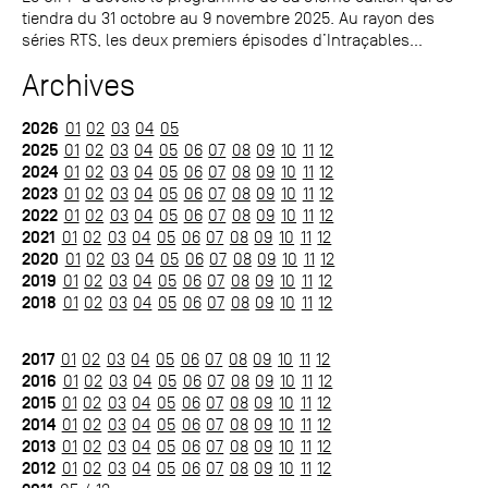
tiendra du 31 octobre au 9 novembre 2025. Au rayon des
séries RTS, les deux premiers épisodes d’Intraçables...
Archives
2026
01
02
03
04
05
2025
01
02
03
04
05
06
07
08
09
10
11
12
2024
01
02
03
04
05
06
07
08
09
10
11
12
2023
01
02
03
04
05
06
07
08
09
10
11
12
2022
01
02
03
04
05
06
07
08
09
10
11
12
2021
01
02
03
04
05
06
07
08
09
10
11
12
2020
01
02
03
04
05
06
07
08
09
10
11
12
2019
01
02
03
04
05
06
07
08
09
10
11
12
2018
01
02
03
04
05
06
07
08
09
10
11
12
2017
01
02
03
04
05
06
07
08
09
10
11
12
2016
01
02
03
04
05
06
07
08
09
10
11
12
2015
01
02
03
04
05
06
07
08
09
10
11
12
2014
01
02
03
04
05
06
07
08
09
10
11
12
2013
01
02
03
04
05
06
07
08
09
10
11
12
2012
01
02
03
04
05
06
07
08
09
10
11
12